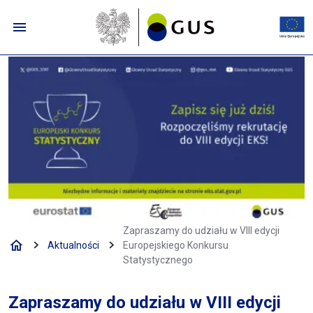
Przejdź do menu nawigacyjnego
Przejdź do wyszukiwarki
Przejdź do treści
Przejdź do stopki
Zapraszamy do udziału w VIII edycj
Zapraszamy do udziału w VIII edycji
Aktualności
Europejskiego Konkursu
Statystycznego
Zapraszamy do udziału w VIII edycji