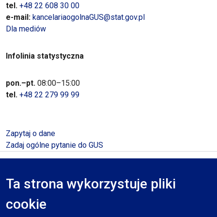
tel.
+48 22 608 30 00
e-mail:
kancelariaogolnaGUS@stat.gov.pl
Dla mediów
Infolinia statystyczna
pon.–pt.
08:00–15:00
tel.
+48 22 279 99 99
Zapytaj o dane
Zadaj ogólne pytanie do GUS
Polityka prywatności
Deklaracja dostępności
Mapa serwisu
Ta strona wykorzystuje pliki
RODO
cookie