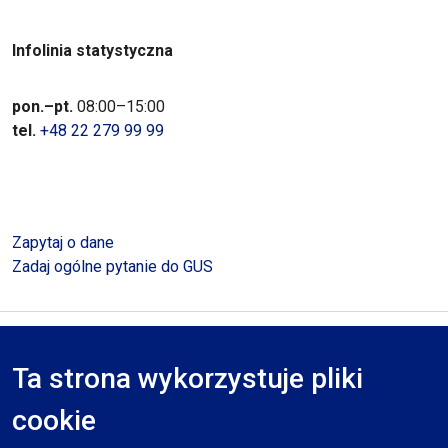
Infolinia statystyczna
pon.–pt.
08:00–15:00
tel.
+48 22 279 99 99
Zapytaj o dane
Zadaj ogólne pytanie do GUS
Polityka prywatności
Deklaracja dostępności
Mapa serwisu
Ta strona wykorzystuje pliki
RODO
cookie