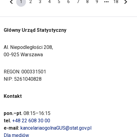
1
2
3
4
5
6
7
8
9
18
Poprzednia strona
Bieżąca strona
Strona
Strona
Strona
Strona
Strona
Strona
Strona
Strona
Ostatnia s
Nastę
Główny Urząd Statystyczny
Al. Niepodległości 208,
00-925 Warszawa
REGON: 000331501
NIP: 5261040828
Kontakt
pon.–pt.
08:15–16:15
tel.
+48 22 608 30 00
e-mail:
kancelariaogolnaGUS@stat.gov.pl
Dla mediów